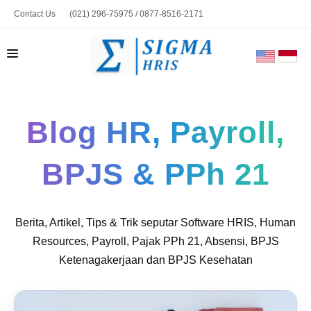
Contact Us
(021) 296-75975 / 0877-8516-2171
marketing@sigmahris.com
BERANDA
Blog HR, Payroll,
PRODUK
TENTANG KAMI
BPJS & PPh 21
HUBUNGI KAMI
BLOG
Berita, Artikel, Tips & Trik seputar Software HRIS, Human
TOOLS
Resources, Payroll, Pajak PPh 21, Absensi, BPJS
Ketenagakerjaan dan BPJS Kesehatan