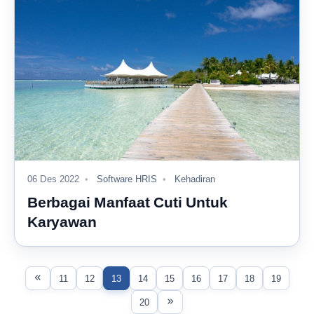
06 Des 2022
Software HRIS
Kehadiran
Berbagai Manfaat Cuti Untuk
Karyawan
11
12
13
14
15
16
17
18
19
20