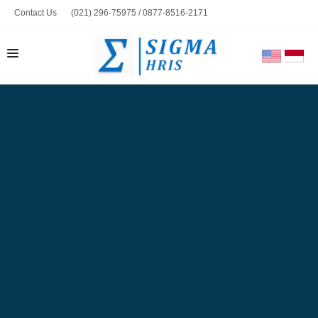
Contact Us
(021) 296-75975 / 0877-8516-2171
marketing@sigmahris.com
BERANDA
PRODUK
TENTANG KAMI
HUBUNGI KAMI
BLOG
TOOLS