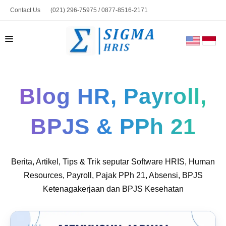
Contact Us
(021) 296-75975 / 0877-8516-2171
marketing@sigmahris.com
BERANDA
Blog HR, Payroll,
PRODUK
TENTANG KAMI
BPJS & PPh 21
HUBUNGI KAMI
BLOG
Berita, Artikel, Tips & Trik seputar Software HRIS, Human
TOOLS
Resources, Payroll, Pajak PPh 21, Absensi, BPJS
Ketenagakerjaan dan BPJS Kesehatan