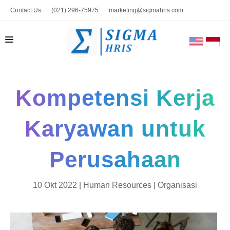
Contact Us
(021) 296-75975
marketing@sigmahris.com
BERANDA
Kompetensi Kerja
PRODUK
TENTANG KAMI
Karyawan untuk
HUBUNGI KAMI
Perusahaan
BLOG
TOOLS
10 Okt 2022 |
Human Resources
|
Organisasi