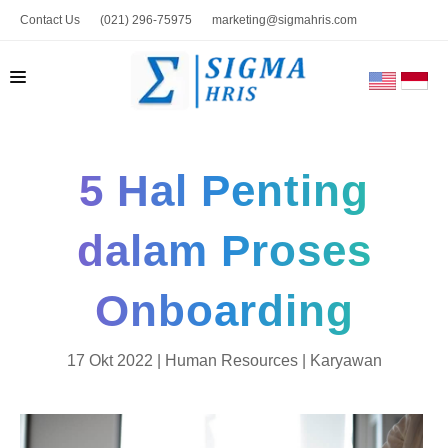
Contact Us
(021) 296-75975
marketing@sigmahris.com
BERANDA
5 Hal Penting
PRODUK
TENTANG KAMI
dalam Proses
HUBUNGI KAMI
Onboarding
BLOG
TOOLS
17 Okt 2022 |
Human Resources
|
Karyawan