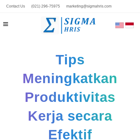
Contact Us
(021) 296-75975
marketing@sigmahris.com
BERANDA
Tips
PRODUK
TENTANG KAMI
Meningkatkan
HUBUNGI KAMI
Produktivitas
BLOG
TOOLS
Kerja secara
Efektif