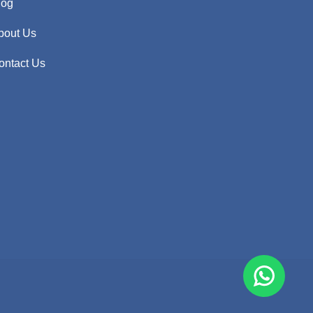
log
bout Us
ontact Us