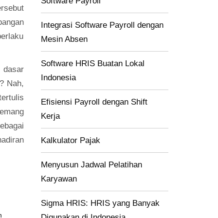
Software Payroll
rsebut
apangan
Integrasi Software Payroll dengan
erlaku
Mesin Absen
Software HRIS Buatan Lokal
 dasar
Indonesia
 ? Nah,
rtulis
Efisiensi Payroll dengan Shift
memang
Kerja
ebagai
adiran
Kalkulator Pajak
Menyusun Jadwal Pelatihan
Karyawan
Sigma HRIS: HRIS yang Banyak
n
Digunakan di Indonesia