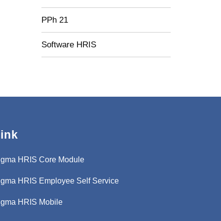
PPh 21
Software HRIS
ink
igma HRIS Core Module
igma HRIS Employee Self Service
igma HRIS Mobile