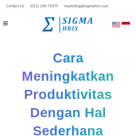
Contact Us
(021) 296-75975
marketing@sigmahris.com
BERANDA
Cara
PRODUK
TENTANG KAMI
Meningkatkan
HUBUNGI KAMI
Produktivitas
BLOG
TOOLS
Dengan Hal
Sederhana