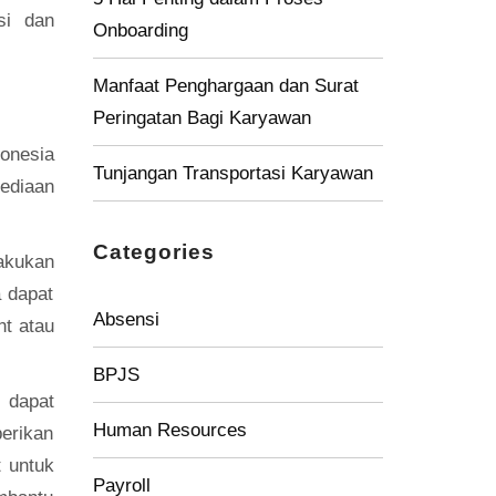
si dan
Onboarding
Manfaat Penghargaan dan Surat
Peringatan Bagi Karyawan
donesia
Tunjangan Transportasi Karyawan
sediaan
Categories
lakukan
 dapat
Absensi
nt atau
BPJS
 dapat
Human Resources
erikan
t untuk
Payroll