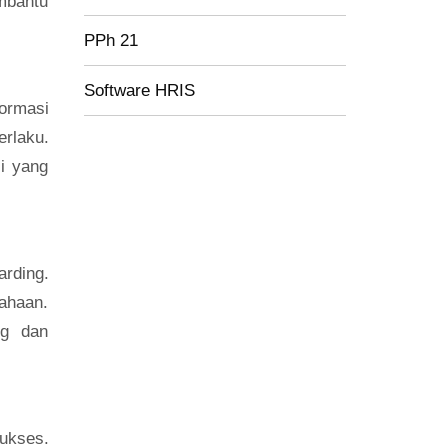
embantu
PPh 21
Software HRIS
formasi
erlaku.
i yang
rding.
sahaan.
ng dan
ukses.