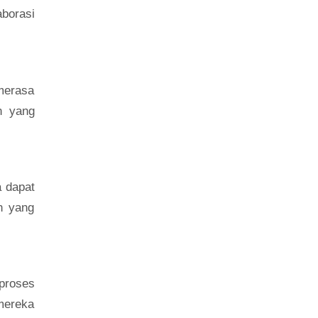
borasi
merasa
n yang
 dapat
n yang
proses
 mereka