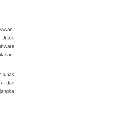
ryawan,
 Untuk
ftware
lahan,
t lunak
ru dan
jangka