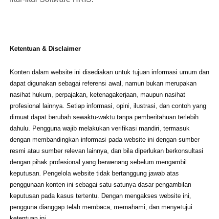
Ketentuan & Disclaimer
Konten dalam website ini disediakan untuk tujuan informasi umum dan
dapat digunakan sebagai referensi awal, namun bukan merupakan
nasihat hukum, perpajakan, ketenagakerjaan, maupun nasihat
profesional lainnya. Setiap informasi, opini, ilustrasi, dan contoh yang
dimuat dapat berubah sewaktu-waktu tanpa pemberitahuan terlebih
dahulu. Pengguna wajib melakukan verifikasi mandiri, termasuk
dengan membandingkan informasi pada website ini dengan sumber
resmi atau sumber relevan lainnya, dan bila diperlukan berkonsultasi
dengan pihak profesional yang berwenang sebelum mengambil
keputusan. Pengelola website tidak bertanggung jawab atas
penggunaan konten ini sebagai satu-satunya dasar pengambilan
keputusan pada kasus tertentu. Dengan mengakses website ini,
pengguna dianggap telah membaca, memahami, dan menyetujui
ketentuan ini.