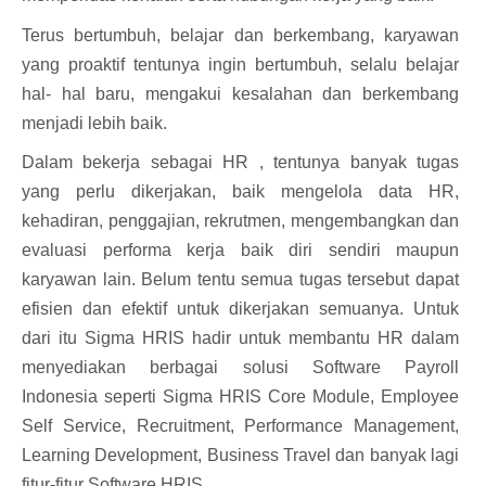
Terus bertumbuh, belajar dan berkembang, karyawan
yang proaktif tentunya ingin bertumbuh, selalu belajar
hal- hal baru, mengakui kesalahan dan berkembang
menjadi lebih baik.
Dalam bekerja sebagai HR , tentunya banyak tugas
yang perlu dikerjakan, baik mengelola data HR,
kehadiran, penggajian, rekrutmen, mengembangkan dan
evaluasi performa kerja baik diri sendiri maupun
karyawan lain. Belum tentu semua tugas tersebut dapat
efisien dan efektif untuk dikerjakan semuanya. Untuk
dari itu Sigma HRIS hadir untuk membantu HR dalam
menyediakan berbagai solusi
Software Payroll
Indonesia
seperti Sigma HRIS Core Module, Employee
Self Service, Recruitment, Performance Management,
Learning Development, Business Travel dan banyak lagi
fitur-fitur
Software HRIS
.