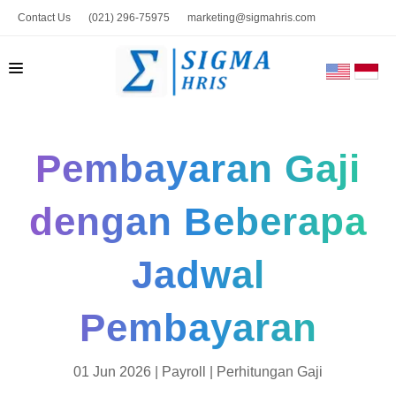
Contact Us
(021) 296-75975
marketing@sigmahris.com
BERANDA
Pembayaran Gaji
PRODUK
TENTANG KAMI
dengan Beberapa
HUBUNGI KAMI
Jadwal
BLOG
TOOLS
Pembayaran
01 Jun 2026 |
Payroll
|
Perhitungan Gaji