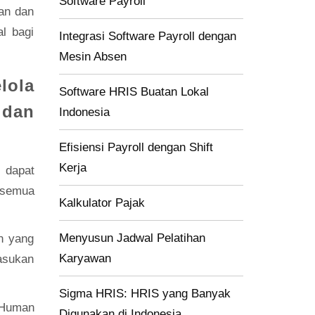
Software Payroll
an dan
l bagi
Integrasi Software Payroll dengan
Mesin Absen
lola
Software HRIS Buatan Lokal
 dan
Indonesia
Efisiensi Payroll dengan Shift
Kerja
 dapat
 semua
Kalkulator Pajak
Menyusun Jadwal Pelatihan
n yang
Karyawan
asukan
Sigma HRIS: HRIS yang Banyak
(Human
Digunakan di Indonesia