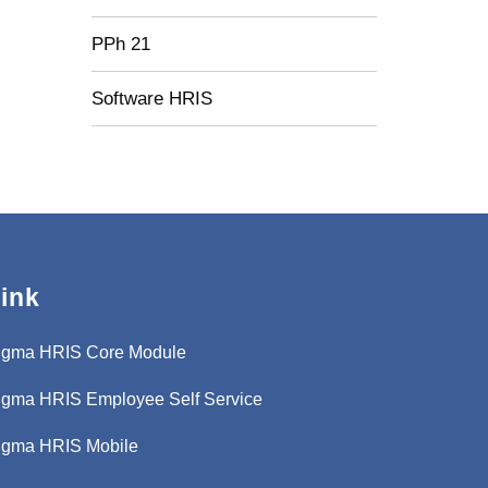
PPh 21
Software HRIS
ink
igma HRIS Core Module
igma HRIS Employee Self Service
igma HRIS Mobile