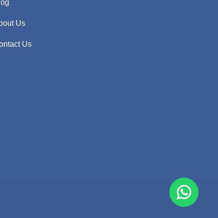
log
bout Us
ontact Us