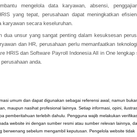
mbantu mengelola data karyawan, absensi, penggajia
IS yang tepat, perusahaan dapat meningkatkan efisien
ja karyawan secara keseluruhan.
 dua unsur yang sangat penting dalam kesuksesan perus
aryawan dan HR, perusahaan perlu memanfaatkan teknolog
are HRIS dan
Software Payroll Indonesia
All in One lengkap 
 perusahaan anda.
formasi umum dan dapat digunakan sebagai referensi awal, namun buka
 maupun nasihat profesional lainnya. Setiap informasi, opini, ilustras
a pemberitahuan terlebih dahulu. Pengguna wajib melakukan verifikas
da website ini dengan sumber resmi atau sumber relevan lainnya, da
ang berwenang sebelum mengambil keputusan. Pengelola website tidak