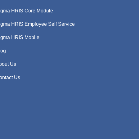
igma HRIS Core Module
igma HRIS Employee Self Service
igma HRIS Mobile
log
bout Us
ontact Us