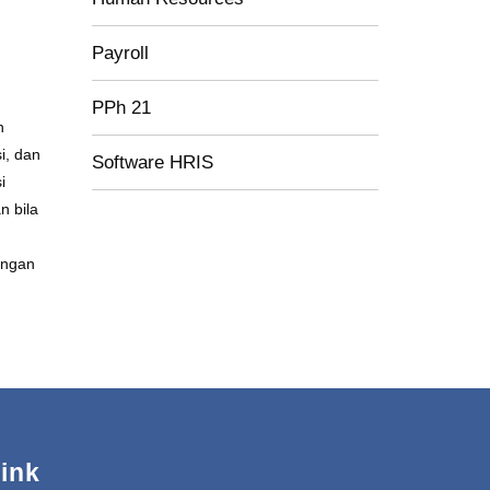
Payroll
PPh 21
n
i, dan
Software HRIS
i
n bila
engan
ink