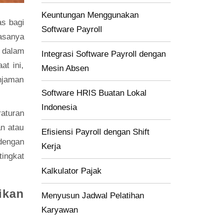
Keuntungan Menggunakan
as bagi
Software Payroll
asanya
 dalam
Integrasi Software Payroll dengan
t ini,
Mesin Absen
njaman
Software HRIS Buatan Lokal
Indonesia
aturan
n atau
Efisiensi Payroll dengan Shift
dengan
Kerja
tingkat
Kalkulator Pajak
ikan
Menyusun Jadwal Pelatihan
Karyawan