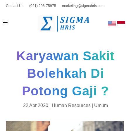
Contact Us
(021) 296-75975
marketing@sigmahris.com
BERANDA
Karyawan Sakit
PRODUK
TENTANG KAMI
Bolehkah Di
HUBUNGI KAMI
Potong Gaji ?
BLOG
TOOLS
22 Apr 2020 |
Human Resources
|
Umum