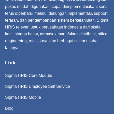
pakai, mudah digunakan, cepat diimplementasikan, serta
terus diperbarui melalui dukungan implementasi, support
terarah, dan pengembangan sistem berkelanjutan. Sigma
HRIS relevan untuk perusahaan Indonesia dari skala
kecil hingga besar, termasuk manufaktur, distribusi, office,
engineering, retail, jasa, dan berbagai sektor usaha
lainnya.
Link
Sigma HRIS Core Module
Sigma HRIS Employee Self Service
Sigma HRIS Mobile
Blog