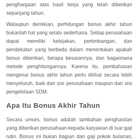
penghargaan atas hasil kerja yang telah diberikan
sepanjang tahun.
Walaupun demikian, perhitungan bonus akhir tahun
bukanlah hal yang selalu sederhana. Setiap perusahaan
dapat memiliki kebijakan, pertimbangan, dan
pendekatan yang berbeda dalam menentukan apakah
bonus diberikan, berapa besarannya, dan bagaimana
metode penghitungannya. Karena itu, pembahasan
mengenai bonus akhir tahun perlu dilihat secara lebih
menyeluruh, baik dari sisi perusahaan maupun dari sisi
pengelolaan SDM.
Apa Itu Bonus Akhir Tahun
Secara umum, bonus adalah tambahan penghasilan
yang diberikan perusahaan kepada karyawan di luar gaji
rutin. Bonus ini bukan bagian dari gaji pokok bulanan,