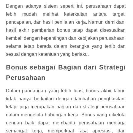
Dengan adanya sistem seperti ini, perusahaan dapat
lebih mudah melihat keterkaitan antara target,
pencapaian, dan hasil penilaian kerja. Namun demikian,
hasil akhir pemberian bonus tetap dapat disesuaikan
kembali dengan kepentingan dan kebijakan perusahaan,
selama tetap berada dalam kerangka yang tertib dan
sesuai dengan ketentuan yang berlaku.
Bonus sebagai Bagian dari Strategi
Perusahaan
Dalam pandangan yang lebih luas, bonus akhir tahun
tidak hanya berkaitan dengan tambahan penghasilan,
tetapi juga merupakan bagian dari strategi perusahaan
dalam mengelola hubungan kerja. Bonus yang dikelola
dengan baik dapat membantu perusahaan menjaga
semangat kerja, memperkuat rasa apresiasi, dan