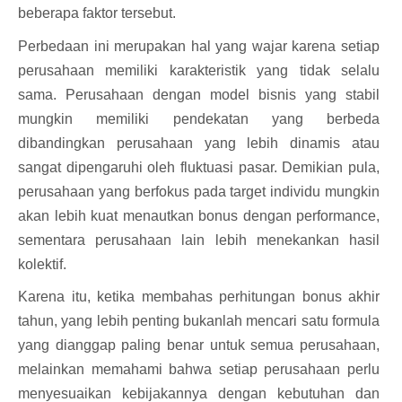
beberapa faktor tersebut.
Perbedaan ini merupakan hal yang wajar karena setiap
perusahaan memiliki karakteristik yang tidak selalu
sama. Perusahaan dengan model bisnis yang stabil
mungkin memiliki pendekatan yang berbeda
dibandingkan perusahaan yang lebih dinamis atau
sangat dipengaruhi oleh fluktuasi pasar. Demikian pula,
perusahaan yang berfokus pada target individu mungkin
akan lebih kuat menautkan bonus dengan performance,
sementara perusahaan lain lebih menekankan hasil
kolektif.
Karena itu, ketika membahas perhitungan bonus akhir
tahun, yang lebih penting bukanlah mencari satu formula
yang dianggap paling benar untuk semua perusahaan,
melainkan memahami bahwa setiap perusahaan perlu
menyesuaikan kebijakannya dengan kebutuhan dan