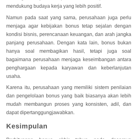
mendukung budaya kerja yang lebih positif.
Namun pada saat yang sama, perusahaan juga perlu
menjaga agar kebijakan bonus tetap sejalan dengan
kondisi bisnis, perencanaan keuangan, dan arah jangka
panjang perusahaan. Dengan kata lain, bonus bukan
hanya soal membagikan hasil, tetapi juga soal
bagaimana perusahaan menjaga keseimbangan antara
penghargaan kepada karyawan dan keberlanjutan
usaha.
Karena itu, perusahaan yang memiliki sistem penilaian
dan pengelolaan bonus yang baik biasanya akan lebih
mudah membangun proses yang konsisten, adil, dan
dapat dipertanggungjawabkan.
Kesimpulan