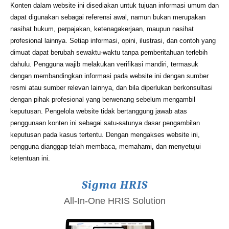
Konten dalam website ini disediakan untuk tujuan informasi umum dan
dapat digunakan sebagai referensi awal, namun bukan merupakan
nasihat hukum, perpajakan, ketenagakerjaan, maupun nasihat
profesional lainnya. Setiap informasi, opini, ilustrasi, dan contoh yang
dimuat dapat berubah sewaktu-waktu tanpa pemberitahuan terlebih
dahulu. Pengguna wajib melakukan verifikasi mandiri, termasuk
dengan membandingkan informasi pada website ini dengan sumber
resmi atau sumber relevan lainnya, dan bila diperlukan berkonsultasi
dengan pihak profesional yang berwenang sebelum mengambil
keputusan. Pengelola website tidak bertanggung jawab atas
penggunaan konten ini sebagai satu-satunya dasar pengambilan
keputusan pada kasus tertentu. Dengan mengakses website ini,
pengguna dianggap telah membaca, memahami, dan menyetujui
ketentuan ini.
Sigma HRIS
All-In-One HRIS Solution