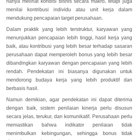
hanya melihat kondisi bisnis secara makro, tetapi juga
menilai kontribusi individu atau unit kerja dalam
mendukung pencapaian target perusahaan.
Dalam praktik yang lebih terstruktur, karyawan yang
menunjukkan pencapaian lebih tinggi, hasil kerja yang
baik, atau kontribusi yang lebih besar terhadap sasaran
perusahaan dapat memperoleh bonus yang lebih besar
dibandingkan karyawan dengan pencapaian yang lebih
rendah. Pendekatan ini biasanya digunakan untuk
mendorong budaya kerja yang lebih produktif dan
berbasis hasil.
Namun demikian, agar pendekatan ini dapat diterima
dengan baik, sistem penilaian kinerja perlu disusun
secara jelas, terukur, dan komunikatif. Perusahaan perlu
memastikan bahwa indikator penilaian tidak
menimbulkan kebingungan, sehingga bonus tidak