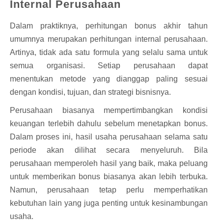
Internal Perusahaan
Dalam praktiknya, perhitungan bonus akhir tahun
umumnya merupakan perhitungan internal perusahaan.
Artinya, tidak ada satu formula yang selalu sama untuk
semua organisasi. Setiap perusahaan dapat
menentukan metode yang dianggap paling sesuai
dengan kondisi, tujuan, dan strategi bisnisnya.
Perusahaan biasanya mempertimbangkan kondisi
keuangan terlebih dahulu sebelum menetapkan bonus.
Dalam proses ini, hasil usaha perusahaan selama satu
periode akan dilihat secara menyeluruh. Bila
perusahaan memperoleh hasil yang baik, maka peluang
untuk memberikan bonus biasanya akan lebih terbuka.
Namun, perusahaan tetap perlu memperhatikan
kebutuhan lain yang juga penting untuk kesinambungan
usaha.