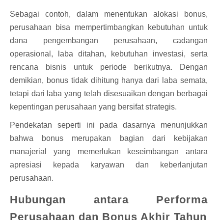
Sebagai contoh, dalam menentukan alokasi bonus,
perusahaan bisa mempertimbangkan kebutuhan untuk
dana pengembangan perusahaan, cadangan
operasional, laba ditahan, kebutuhan investasi, serta
rencana bisnis untuk periode berikutnya. Dengan
demikian, bonus tidak dihitung hanya dari laba semata,
tetapi dari laba yang telah disesuaikan dengan berbagai
kepentingan perusahaan yang bersifat strategis.
Pendekatan seperti ini pada dasarnya menunjukkan
bahwa bonus merupakan bagian dari kebijakan
manajerial yang memerlukan keseimbangan antara
apresiasi kepada karyawan dan keberlanjutan
perusahaan.
Hubungan antara Performa
Perusahaan dan Bonus Akhir Tahun