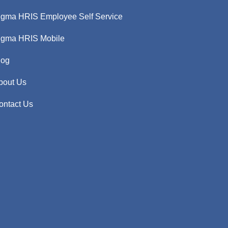
igma HRIS Employee Self Service
igma HRIS Mobile
log
bout Us
ontact Us