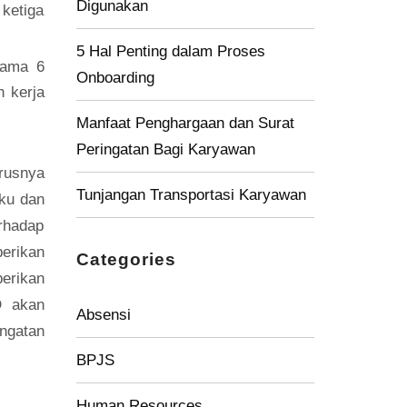
Digunakan
 ketiga
5 Hal Penting dalam Proses
lama 6
Onboarding
n kerja
Manfaat Penghargaan dan Surat
Peringatan Bagi Karyawan
rusnya
Tunjangan Transportasi Karyawan
aku dan
erhadap
erikan
Categories
berikan
D akan
Absensi
ngatan
BPJS
Human Resources