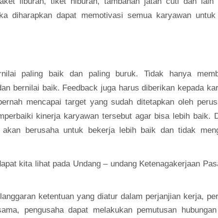
t liburan, tiket hiburan, tambahan jatah cuti dan lain 
ka diharapkan dapat memotivasi semua karyawan untuk 
nilai paling baik dan paling buruk. Tidak hanya memb
an bernilai baik. Feedback juga harus diberikan kepada k
pernah mencapai target yang sudah ditetapkan oleh perus
perbaiki kinerja karyawan tersebut agar bisa lebih baik.
 akan berusaha untuk bekerja lebih baik dan tidak meng
dapat kita lihat pada Undang – undang Ketenagakerjaan Pas
anggaran ketentuan yang diatur dalam perjanjian kerja, pe
ersama, pengusaha dapat melakukan pemutusan hubungan 