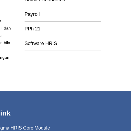
Payroll
n
i, dan
PPh 21
i
n bila
Software HRIS
engan
ink
igma HRIS Core Module