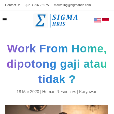
Contact Us
(021) 296-75975
marketing@sigmahris.com
BERANDA
Work From Home,
PRODUK
TENTANG KAMI
dipotong gaji atau
HUBUNGI KAMI
tidak ?
BLOG
TOOLS
18 Mar 2020 |
Human Resources
|
Karyawan