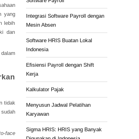
Software Payroll
usahaan
n yang
Integrasi Software Payroll dengan
 lebih
Mesin Absen
ki dan
Software HRIS Buatan Lokal
Indonesia
 dalam
Efisiensi Payroll dengan Shift
Kerja
rkan
Kalkulator Pajak
 tidak
Menyusun Jadwal Pelatihan
 sudah
Karyawan
Sigma HRIS: HRIS yang Banyak
to-face
Digunakan di Indonesia