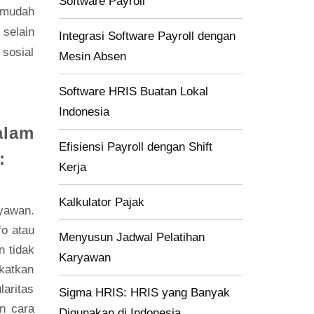
Software Payroll
ermudah
selain
Integrasi Software Payroll dengan
sosial
Mesin Absen
Software HRIS Buatan Lokal
Indonesia
alam
Efisiensi Payroll dengan Shift
n:
Kerja
Kalkulator Pajak
yawan.
fo atau
Menyusun Jadwal Pelatihan
n tidak
Karyawan
katkan
laritas
Sigma HRIS: HRIS yang Banyak
n cara
Digunakan di Indonesia