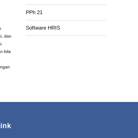
PPh 21
Software HRIS
n
i, dan
i
n bila
engan
ink