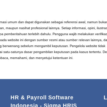
formasi umum dan dapat digunakan sebagai referensi awal, namun buka
 maupun nasihat profesional lainnya. Setiap informasi, opini, ilustras
a pemberitahuan terlebih dahulu. Pengguna wajib melakukan verifikas
da website ini dengan sumber resmi atau sumber relevan lainnya, da
ang berwenang sebelum mengambil keputusan. Pengelola website tidak
ai satu-satunya dasar pengambilan keputusan pada kasus tertentu. D
baca, memahami, dan menyetujui ketentuan ini.
HR & Payroll Software
L
Indonesia - Sigma HRIS