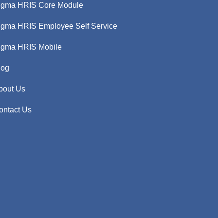
igma HRIS Core Module
igma HRIS Employee Self Service
igma HRIS Mobile
log
bout Us
ontact Us