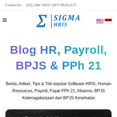
Contact Us
(021) 296-75975 / 0877-8516-2171
marketing@sigmahris.com
BERANDA
Blog HR, Payroll,
PRODUK
TENTANG KAMI
BPJS & PPh 21
HUBUNGI KAMI
BLOG
Berita, Artikel, Tips & Trik seputar Software HRIS, Human
TOOLS
Resources, Payroll, Pajak PPh 21, Absensi, BPJS
Ketenagakerjaan dan BPJS Kesehatan